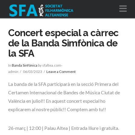
Na
Concert especial a càrrec
de la Banda Simfònica de
la SFA
In
Banda Sinfónica
by sfaltea.com-
admin
06/03/2023
Leave a Comment
La banda de la SFA participarà en la secció Primera del
Certamen Internacional de Bandes de Música Ciutat de
València en juliol!! En aquest concert especial ho
explicarem al nostre públic!! Comptem amb tu!!
26-març | 12:00 | Palau Altea | Entrada lliure i gratuïta.