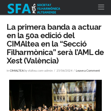
Na
La primera banda a actuar
en la 50a edició del
CIMAltea en la “Secció
Filharmònica” serà l’AML de
Xest (València)
In
CIMALTEA
by sfaltea.com-admin
25/06/2024
Leave a Comment