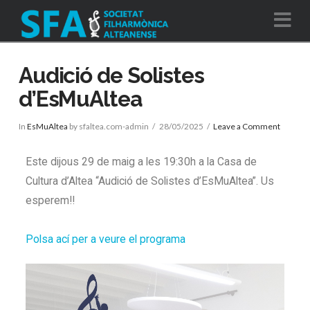
Na
Audició de Solistes
d’EsMuAltea
In
EsMuAltea
by sfaltea.com-admin
28/05/2025
Leave a Comment
Este dijous 29 de maig a les 19:30h a la Casa de
Cultura d’Altea “Audició de Solistes d’EsMuAltea”.
Us
esperem!!
Polsa ací per a veure el programa