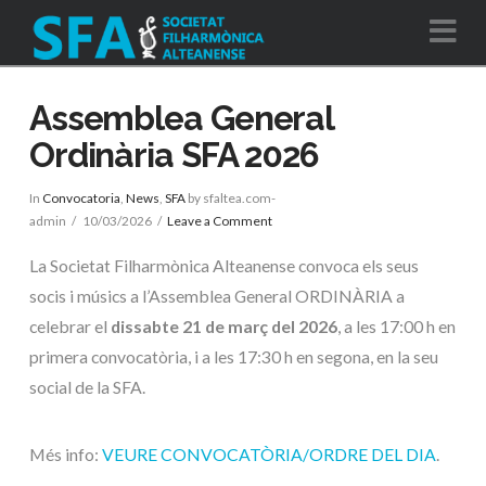
Na
Assemblea General
Ordinària SFA 2026
In
Convocatoria
,
News
,
SFA
by sfaltea.com-
admin
10/03/2026
Leave a Comment
La Societat Filharmònica Alteanense convoca els seus
socis i músics a l’Assemblea General ORDINÀRIA a
celebrar el
dissabte 21 de març del 2026
, a les 17:00 h en
primera convocatòria, i a les 17:30 h en segona, en la seu
social de la SFA.
Més info:
VEURE CONVOCATÒRIA/ORDRE DEL DIA
.