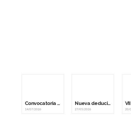
Convocatoria 2026: BANDA JOVEN SFA
Nueva dedución de la renta 2025 en cuotas de música y cuotas de socios
14/07/2026
27/05/2026
20/