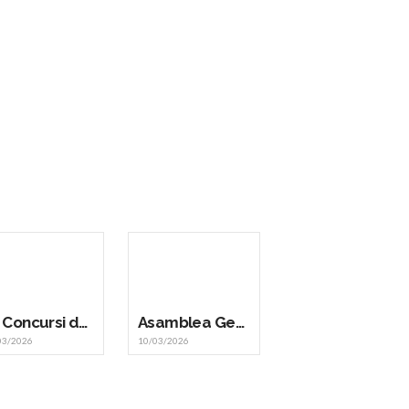
VII Concursi de Interpretación de Jóvenes Músicos de la Marina Baixa
Asamblea General Ordinaria SFA 2026
03/2026
10/03/2026