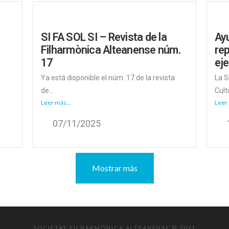
SI FA SOL SI – Revista de la
Ayu
Filharmònica Alteanense núm.
re
17
eje
e
Ya está disponible el núm. 17 de la revista
La S
de...
Cultu
Leer más...
Leer 
07/11/2025
Mostrar más
SOCIETAT FILHARMÒNICA ALTEANENSE © 2021