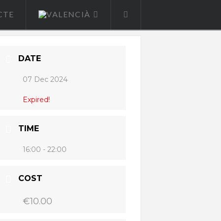
CTE
DATE
07 Dec 2024
Expired!
TIME
16:00 - 22:00
COST
€10.00