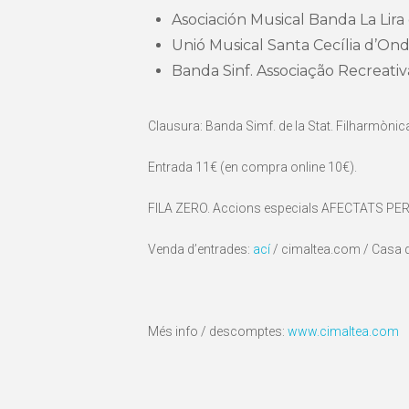
Asociación Musical Banda La Lira 
Unió Musical Santa Cecília d’Onda
Banda Sinf. Associação Recreativ
Clausura: Banda Simf. de la Stat. Filharmònic
Entrada 11€ (en compra online 10€).
FILA ZERO. Accions especials AFECTATS PER L
Venda d’entrades:
ací
/ cimaltea.com / Casa de
Més info / descomptes:
www.cimaltea.com