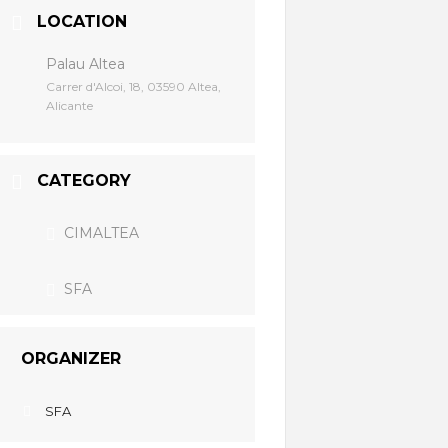
LOCATION
Palau Altea
Carrer d'Alcoi, 18, 03590 Altea,
Alicante
CATEGORY
CIMALTEA
SFA
ORGANIZER
SFA