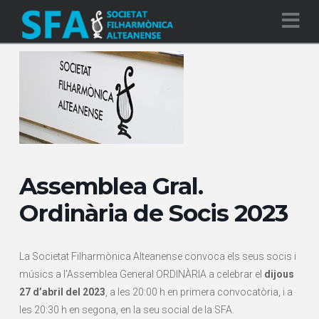
Na
Assemblea Gral.
Ordinària de Socis 2023
La Societat Filharmònica Alteanense convoca els seus socis i
músics a l’Assemblea General ORDINÀRIA a celebrar el
dijous
27 d’abril del 2023
, a les 20:00 h en primera convocatòria, i a
les 20:30 h en segona, en la seu social de la SFA.