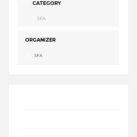
CATEGORY
SFA
ORGANIZER
SFA
+ Add to Google Calendar
+ iCal / Outlook export