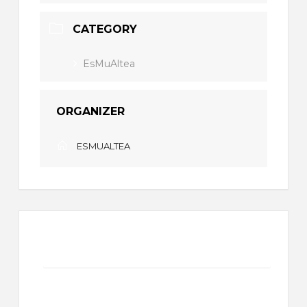
CATEGORY
EsMuAltea
ORGANIZER
ESMUALTEA
+ Add to Google Calendar
+ iCal / Outlook export