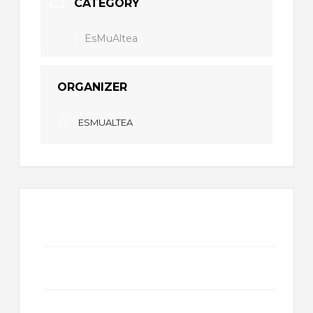
CATEGORY
EsMuAltea
ORGANIZER
ESMUALTEA
+ Add to Google Calendar
+ iCal / Outlook export