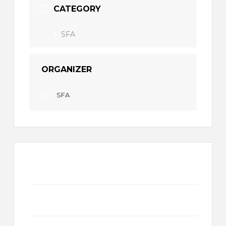
CATEGORY
SFA
ORGANIZER
SFA
+ Add to Google Calendar
+ iCal / Outlook export