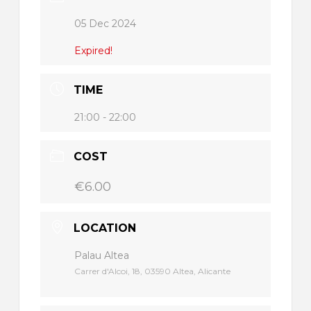
05 Dec 2024
Expired!
TIME
21:00 - 22:00
COST
€6.00
LOCATION
Palau Altea
Carrer d'Alcoi, 18, 03590 Altea, Alicante