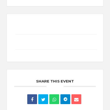
+ Add to Google Calendar
+ iCal / Outlook export
SHARE THIS EVENT