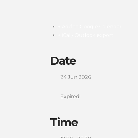
+ Add to Google Calendar
+ iCal / Outlook export
Date
24 Jun 2026
Expired!
Time