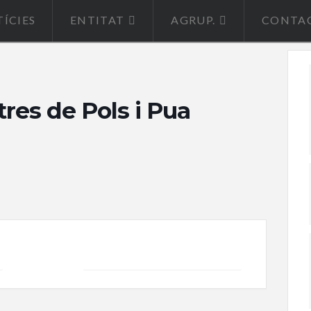
ÍCIES
ENTITAT
AGRUP.
CONTA
tres de Pols i Pua
+ iCal / Outlook export