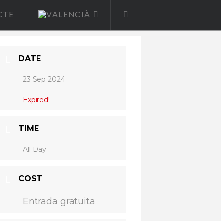
CTE
DATE
23 Sep 2024
Expired!
TIME
All Day
COST
Entrada gratuita