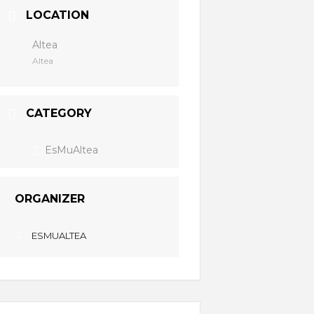
LOCATION
Altea
Altea
CATEGORY
EsMuAltea
ORGANIZER
ESMUALTEA