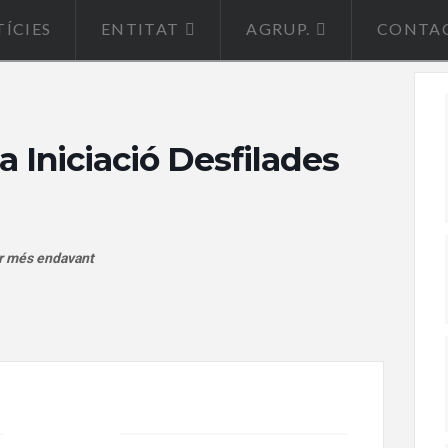
ÍCIES
ENTITAT
AGRUP.
CONTA
a Iniciació Desfilades
ar més endavant
+ iCal / Outlook export