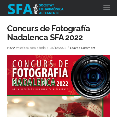
Na
Concurs de Fotografía
Nadalenca SFA 2022
In
SFA
by sfaltea.com-admin
03/12/2022
Leave a Comment