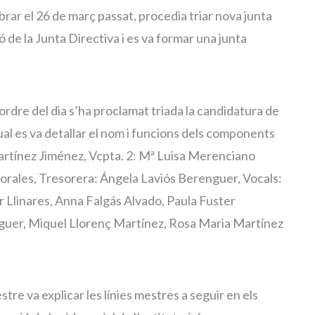
brar el 26 de març passat, procedia triar nova junta
de la Junta Directiva i es va formar una junta
’ordre del dia s’ha proclamat triada la candidatura de
qual es va detallar el nom i funcions dels components
Martínez Jiménez, Vcpta. 2: Mª Luisa Merenciano
orales, Tresorera: Ángela Laviós Berenguer, Vocals:
 Llinares, Anna Falgás Alvado, Paula Fuster
guer, Miquel Llorenç Martínez, Rosa Maria Martínez
stre va explicar les línies mestres a seguir en els