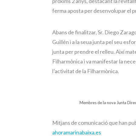
pròxims 2 anys, destacant la revitalit
ferma aposta per desenvolupar el proj
Abans de finalitzar, Sr. Diego Zaragoz
Guillén i a la seua junta pel seu esforç
junta per prendre el relleu. Així mate
Filharmònica i va manifestar la nece
l’activitat de la Filharmònica.
Membres de la nova Junta Direc
Mitjans de comunicació que han publ
ahoramarinabaixa.es