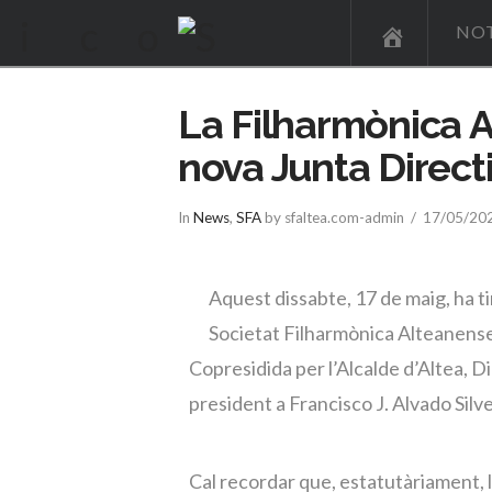
NOT
La Filharmònica A
nova Junta Direct
In
News
,
SFA
by sfaltea.com-admin
17/05/20
Aquest dissabte, 17 de maig, ha t
Societat Filharmònica Alteanense, 
Copresidida per l’Alcalde d’Altea, 
president a Francisco J. Alvado Silv
Cal recordar que, estatutàriament, l