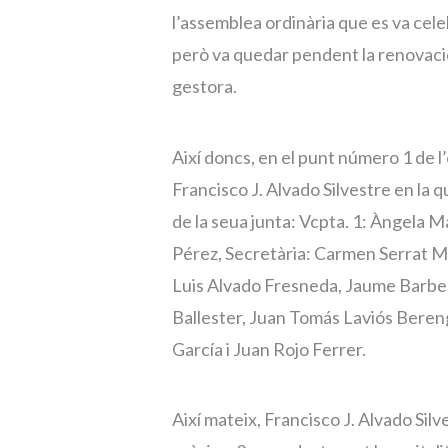
l’assemblea ordinària que es va cele
però va quedar pendent la renovació 
gestora.
Així doncs, en el punt número 1 de l
Francisco J. Alvado Silvestre en la 
de la seua junta: Vcpta. 1: Àngela 
Pérez, Secretària: Carmen Serrat M
Luis Alvado Fresneda, Jaume Barber
Ballester, Juan Tomás Laviós Beren
García i Juan Rojo Ferrer.
Així mateix, Francisco J. Alvado Silve