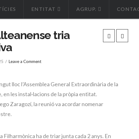
ÍCIES
ENTITAT
AGRUP.
CONTA
lteanense tria
iva
25
Leave a Comment
ingut lloc l’Assemblea General Extraordinària de la
en les instal·lacions de la pròpia entitat.
Diego Zaragozí, la reunió va acordar nomenar
estre.
a Filharmònica ha de triar junta cada 2 anys. En