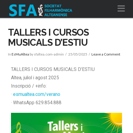
Na
TALLERS I CURSOS
MUSICALS D’ESTIU
In
EsMuAltea
by sfaltea.com-admin
25/05/2025
Leave a Comment
TALLERS I CURSOS MUSICALS D’ESTIU
Altea, juliol i agost 2025
Inscripció / +info:
·
esmualtea.com/verano
· WhatsApp 629.854.888