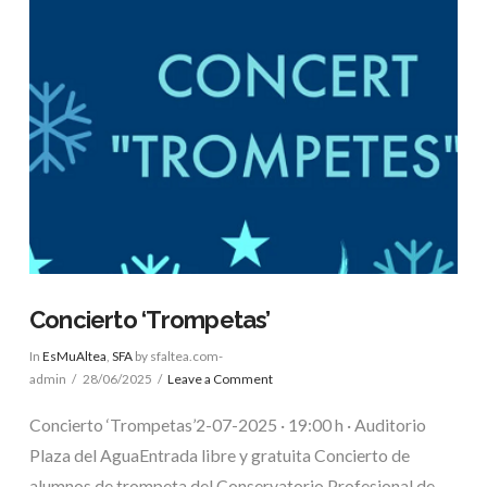
VIEW POST
Concierto ‘Trompetas’
In
EsMuAltea
,
SFA
by sfaltea.com-
admin
28/06/2025
Leave a Comment
Concierto ‘Trompetas’2-07-2025 · 19:00 h · Auditorio
Plaza del AguaEntrada libre y gratuita Concierto de
alumnos de trompeta del Conservatorio Profesional de