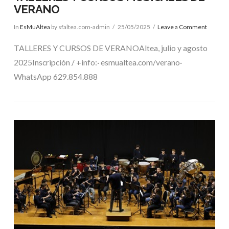
VERANO
In
EsMuAltea
by sfaltea.com-admin
25/05/2025
Leave a Comment
TALLERES Y CURSOS DE VERANOAltea, julio y agosto
2025Inscripción / +info:· esmualtea.com/verano·
WhatsApp 629.854.888
VIEW POST