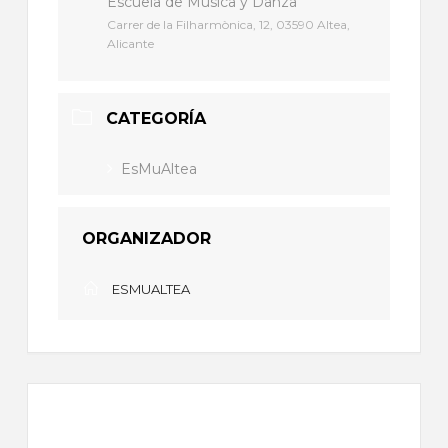
Escuela de Música y Danza
Carrer de la Filharmònica, 12, 03590 Altea,
Alicante
CATEGORÍA
EsMuAltea
ORGANIZADOR
ESMUALTEA
+ Añadir Google Calendar