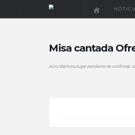
NOTICI
Misa cantada Ofr
Acto/día/hora/lugar pendiente de confirmar, c
+ Añadir Google Calendar