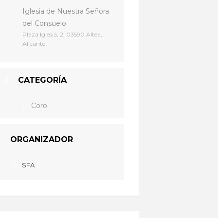
Iglesia de Nuestra Señora
del Consuelo
Plaza Iglesia, 2, 03590 Altea,
Alicante
CATEGORÍA
Coro
ORGANIZADOR
SFA