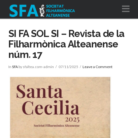
Na
SI FA SOL SI – Revista de la
Filharmònica Alteanense
núm. 17
In
SFA
by sfaltea.com-admin
07/11/2025
Leave a Comment